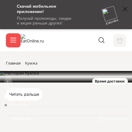
Скачай мобильное
номер
приложение!
SMS-
Получай промокоды, скидки
сообщение
Eatonline
и акции раньше других!
с
Акции
кодом
подтверждения
О сервисе
Главная
Кумжа
Время доставки:
Откры
Вход / регистрация
Ресторан
Читать дальше
Кумжа
Нет оценок
Отзывов нет
Информация