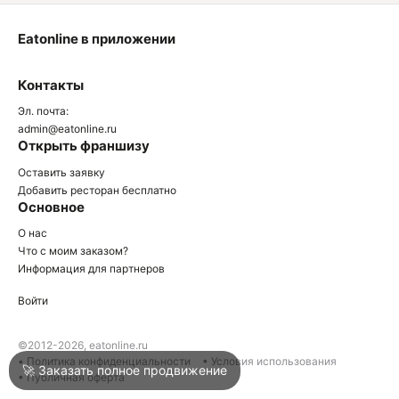
Eatonline в приложении
О
Контакты
О
Эл. почта:
admin@eatonline.ru
Открыть франшизу
Оставить заявку
Добавить ресторан бесплатно
Основное
Войти
О нас
Что с моим заказом?
Информация для партнеров
Город
Нижний Тагил
Войти
Написать в техподдержку
©2012-2026, eatonline.ru
• Политика конфиденциальности
• Условия использования
🚀 Заказать полное продвижение
• Публичная оферта